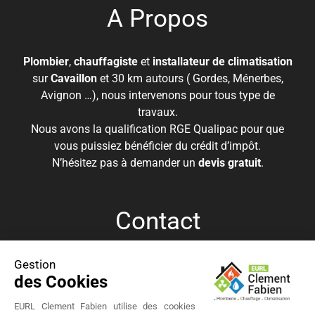
A Propos
Plombier
,
chauffagiste
et
installateur de climatisation
sur
Cavaillon
et 30 km autours ( Gordes, Ménerbes,
Avignon …), nous intervenons pour tous type de
travaux.
Nous avons la qualification RGE Qualipac pour que
vous puissiez bénéficier du crédit d’impôt.
N’hésitez pas à demander un
devis gratuit
.
Contact
Gestion
06 09 61 82 86
des Cookies
eurlclementfabien@gmail.com
EURL Clément Fabien
EURL Clement Fabien utilise des cookies
385 Route de Lagnes | 84300 Cavaillon