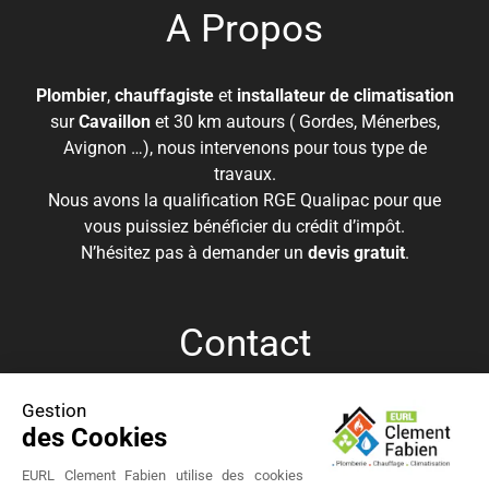
A Propos
Plombier
,
chauffagiste
et
installateur de climatisation
sur
Cavaillon
et 30 km autours ( Gordes, Ménerbes,
Avignon …), nous intervenons pour tous type de
travaux.
Nous avons la qualification RGE Qualipac pour que
vous puissiez bénéficier du crédit d’impôt.
N’hésitez pas à demander un
devis gratuit
.
Contact
Gestion
06 09 61 82 86
des Cookies
eurlclementfabien@gmail.com
EURL Clément Fabien
EURL Clement Fabien utilise des cookies
385 Route de Lagnes | 84300 Cavaillon