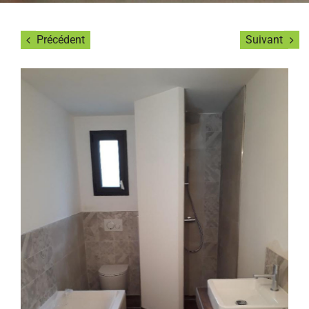
Précédent
Suivant
View
Larger
Image