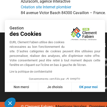
Azuracom, agence Interactive
Création site Internet plombier
84 avenue Victor Basch 84300 Cavaillon – France.
Gestion
des Cookies
A Propos
EURL Clement Fabien utilise des cookies
nécessaires au bon fonctionnement du
site. D’autres catégories de cookies peuvent être utilisées pour
personnaliser, réaliser des analyses, afin d'optimiser notre offre.
Plombier
,
chauffagiste
et
installateur de climati
Votre consentement peut être retiré à tout moment depuis cette
autours ( Gordes, Ménerbes, Avignon …), nous in
fenêtre en cliquant sur l'icône en bas à gauche de l'écran.
travaux.
Lire la politique de confidentialité
Nous avons la qualification RGE Qualipac pour que
Consentements certifiés par
crédit d’impôt.
Non merci
Je choisis
OK pour moi
N’hésitez pas à demander un
de
Axeptio consent
Plateforme de Gestion du Consentement : Personnalisez vo
© Clement Fabien |
Mentions légales
|
Données 