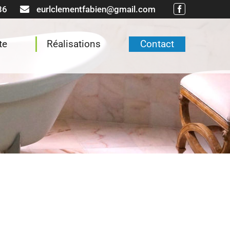
86
eurlclementfabien@gmail.com
Facebook
te
Réalisations
Contact