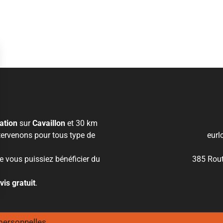
sation
sur
Cavaillon
et 30 km
tervenons pour tous type de
eurl
 vous puissiez bénéficier du
385 Rout
vis gratuit
.
s Options
personnelles